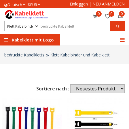
Einloggen
|
NEU ANMELDEN
€
Deutsch
EUR
0
0
0
Kabelklett mit Logo
bedruckte Kabelkletts
Klett Kabelbinder und Kabelklett
Sortiere nach :