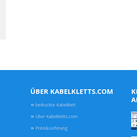
l
ÜBER KABELKLETTS.COM
K
A
bedruckte Kabelklett
Über Kabelkletts.com
Preis&Lieferung