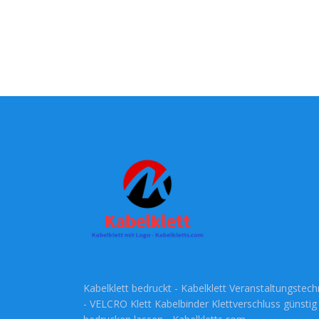
Kabelklett bedruckt - Kabelklett Veranstaltungstech
- VELCRO Klett Kabelbinder Klettverschluss günstig