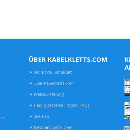
ÜBER KABELKLETTS.COM
K
A
bedruckte Kabelklett
Über Kabelkletts.com
Preis&Lieferung
Häufig gestellte Fragen (FAQ)
Sitemap
nik
Klettband bedrucken