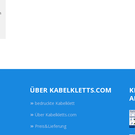
n
ÜBER KABELKLETTS.COM
K
A
bedruckte Kabelklett
Über Kabelkletts.com
Preis&Lieferung