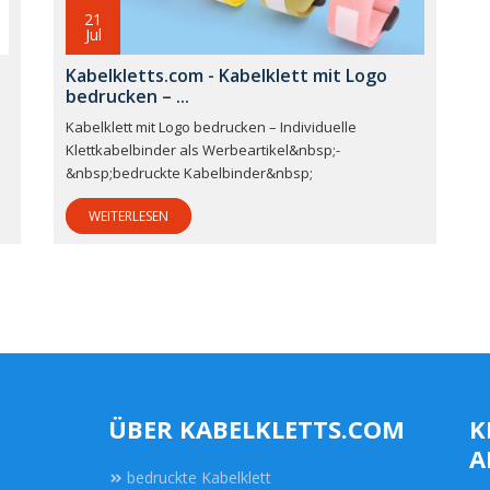
21
Jul
Kabelkletts.com - Kabelklett mit Logo
bedrucken – ...
Kabelklett mit Logo bedrucken – Individuelle
Klettkabelbinder als Werbeartikel&nbsp;-
&nbsp;bedruckte Kabelbinder&nbsp;
WEITERLESEN
ÜBER KABELKLETTS.COM
K
A
bedruckte Kabelklett