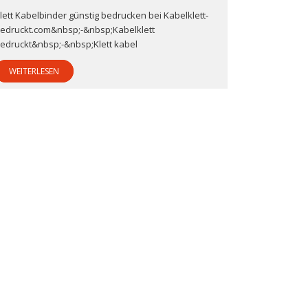
lett Kabelbinder günstig bedrucken bei Kabelklett-
edruckt.com&nbsp;-&nbsp;Kabelklett
edruckt&nbsp;-&nbsp;Klett kabel
WEITERLESEN