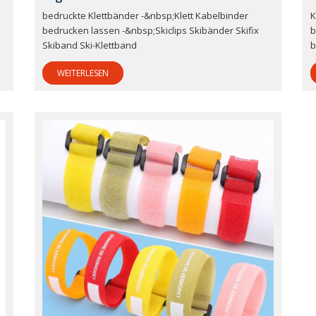
bedruckte Klettbänder -&nbsp;Klett Kabelbinder
K
bedrucken lassen -&nbsp;Skiclips Skibänder Skifix
b
Skiband Ski-Klettband
b
WEITERLESEN