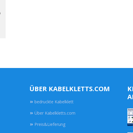
n
ÜBER KABELKLETTS.COM
K
A
bedruckte Kabelklett
Über Kabelkletts.com
Preis&Lieferung